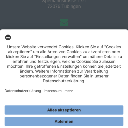
Spemannstrasse 17/1
72076 Tübingen
info@mqresult.de
+49 7071 44372
MQ result consulting AG
Tübingen|Berlin|Dortmund|Frankfurt|Freiburg|Hamburg|Ka
rlsruhe|Leipzig|München
Impressum
&
Datenschutz