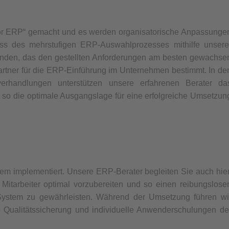
for ERP“ gemacht und es werden organisatorische Anpassunge
s des mehrstufigen ERP-Auswahlprozesses mithilfe unsere
unden, das den gestellten Anforderungen am besten gewachse
artner für die ERP-Einführung im Unternehmen bestimmt. In de
verhandlungen unterstützen unsere erfahrenen Berater da
 so die optimale Ausgangslage für eine erfolgreiche Umsetzun
em implementiert. Unsere ERP-Berater begleiten Sie auch hier
itarbeiter optimal vorzubereiten und so einen reibungslose
stem zu gewährleisten. Während der Umsetzung führen wi
te Qualitätssicherung und individuelle Anwenderschulungen de