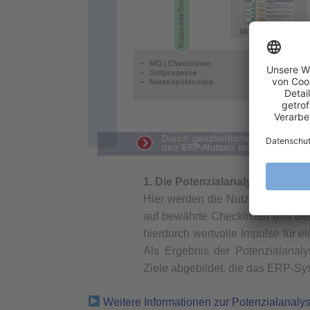
1. Die Potenzialanalyse
Hier werden die Nutzenpotenziale
auf bewährte Checklisten und be
hierdurch wertvolle Impulse für e
Als Ergebnis der Potenzialanal
Ziele abgebildet, die das ERP-Sys
Weitere Informationen zur Potenzialanaly