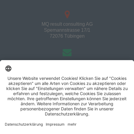
MQ result consulting AG
Spemannstrasse 17/1
72076 Tübingen
info@mqresult.de
+49 7071 44372
MQ result consulting AG