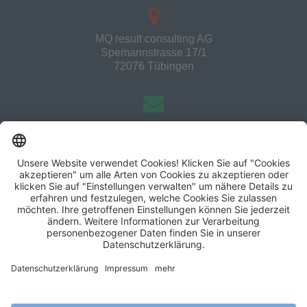
MQ result consulting AG
Spemannstrasse 17/1
72076 Tübingen
info@mqresult.de
+49 7071 44372
MQ result consulting AG
Tübingen|Berlin|Dortmund|Frankfurt|Freiburg|Hamburg|Ka
rlsruhe|Leipzig|München