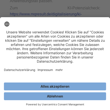
Anwendungsfall passen.
Zum KI-Potenzialcheck:
https://www.mqresult.de/digitalisierung/ki-
potenzialcheck/
Zum Cyber ERP Contest:
https://www.mqresult.de/cyber-erp-contest-2026/
Mit welchem MQ-Angebot sollten wir starten?
Das hängt von Ihrer Ausgangssituation ab. Wenn im
Unternehmen noch kein gemeinsames Verständnis
zu KI besteht, ist die KI-Grundlagenschulung ein
sinnvoller Einstieg. Wenn Sie bereits konkrete
Fragestellungen haben und wissen möchten,
welche KI-Anwendungsfelder wirklich sinnvoll sind,
ist der KI-Potenzialcheck passend. Wenn zunächst
Transparenz über Prozesse, Systeme und
Digitalisierungsgrad fehlt, ist die
Digitalisierungslandkarte ein guter Startpunkt.
Wenn Ziele und Stoßrichtungen im Management