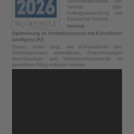
Geschäftsprozesse – von
Vertrieb über
Auftragsabwicklung und
Einkauf bis Service.
Vertrieb
Optimierung im Vertriebsprozess mit Künstlicher
)
Intelligenz (KI
Dieses Video zeigt, wie KI-Funktionen den
Vertriebsprozess unterstützen, Entscheidungen
beschleunigen und Vertriebsmitarbeitende im
operativen Alltag entlasten können.