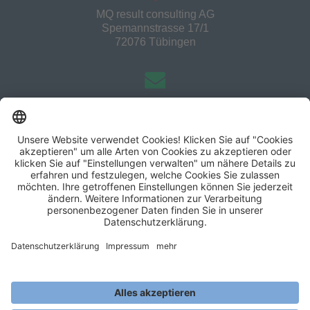
MQ result consulting AG
Spemannstrasse 17/1
72076 Tübingen
info@mqresult.de
+49 7071 44372
MQ result consulting AG
Tübingen|Berlin|Dortmund|Frankfurt|Freiburg|Hamburg|Ka
rlsruhe|Leipzig|München
Impressum
&
Datenschutz