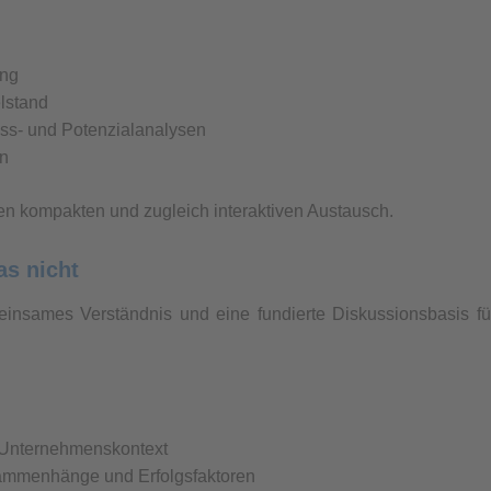
ung
lstand
ess- und Potenzialanalysen
en
en kompakten und zugleich interaktiven Austausch.
as nicht
einsames Verständnis und eine fundierte Diskussionsbasis fü
m Unternehmenskontext
usammenhänge und Erfolgsfaktoren