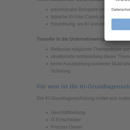
prozessnahe Beispiele im Umfeld vo
typische KI-Use-Cases und KI-Potenz
Einordnung, wo KI sinnvoll ergänzt u
Transfer in die Unternehmenspraxis
Reflexion möglicher Themenfelder zur
strukturierte Vorbereitung dieser The
keine Ausarbeitung konkreter Maßna
Schulung
Für wen ist die KI-Grundlagensc
Die KI-Grundlagenschulung richtet sich insb
Geschäftsleitung
IT-Entscheider
Process Owner