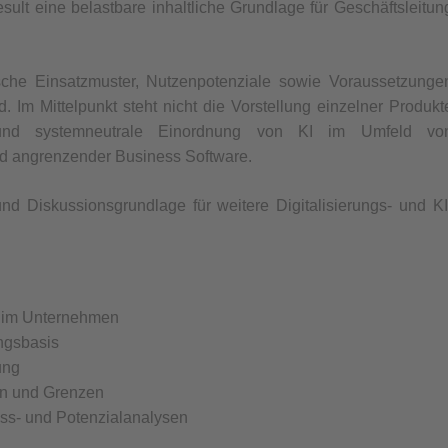
sult eine belastbare inhaltliche Grundlage für Geschäftsleitun
pische Einsatzmuster, Nutzenpotenziale sowie Voraussetzunge
. Im Mittelpunkt steht nicht die Vorstellung einzelner Produkt
 und systemneutrale Einordnung von KI im Umfeld vo
nd angrenzender Business Software.
nd Diskussionsgrundlage für weitere Digitalisierungs- und KI
 im Unternehmen
ngsbasis
ung
en und Grenzen
ess- und Potenzialanalysen