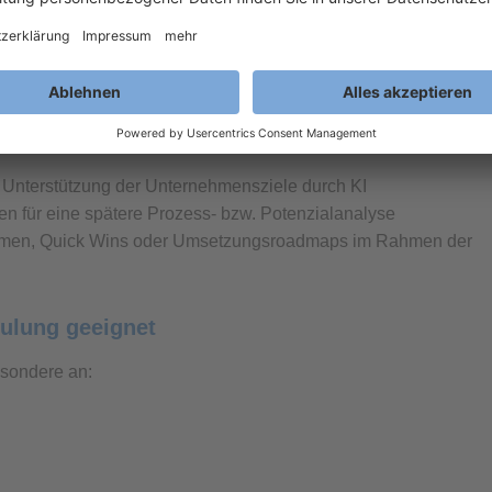
n ERP und angrenzender Business Software
iale in zentralen Unternehmensprozessen
nd wo klassische Systemfunktionen ausreichen
 Unterstützung der Unternehmensziele durch KI
men für eine spätere Prozess- bzw. Potenzialanalyse
hmen, Quick Wins oder Umsetzungsroadmaps im Rahmen der
hulung geeignet
esondere an: