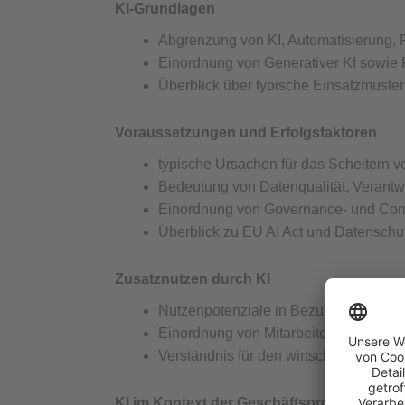
KI-Grundlagen
Abgrenzung von KI, Automatisierung,
Einordnung von Generativer KI sowie 
Überblick über typische Einsatzmuste
Voraussetzungen und Erfolgsfaktoren
typische Ursachen für das Scheitern 
Bedeutung von Datenqualität, Verantw
Einordnung von Governance- und Com
Überblick zu EU AI Act und Datensch
Zusatznutzen durch KI
Nutzenpotenziale in Bezug auf Kosten,
Einordnung von Mitarbeiterentlastung
Verständnis für den wirtschaftlichen B
KI im Kontext der Geschäftsprozesse