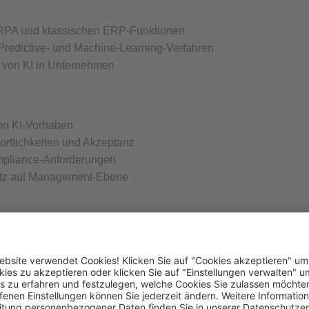
 RPA und klassischen ERP-Funktionen
Predictive- und Machine-Learning-Verfahren
r von KI in Unternehmen
von KI-Vorhaben
ortlichkeiten und Akzeptanz
pliance-Anforderungen
utz auf Management-Ebene
 Durchlaufzeit, Qualität und Transparenz
 und Entscheidungsunterstützung
eitrag von KI in IT-gestützten Prozessen